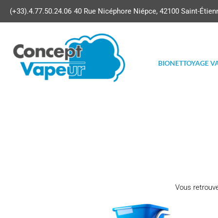
(+33).4.77.50.24.06
40 Rue Nicéphore Niépce, 42100 Saint-Étien
BIONETTOYAGE V
Vous retrouv