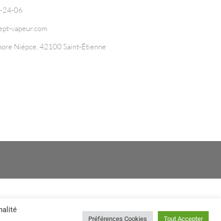
0-24-06
ept-vapeur.com
ore Niépce, 42100 Saint-Étienne
nalité
Préférences Cookies
Tout Accepter