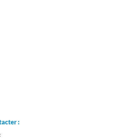
acter :
t